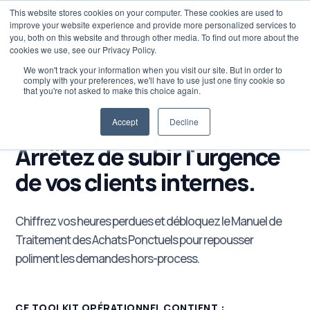
This website stores cookies on your computer. These cookies are used to
improve your website experience and provide more personalized services to
you, both on this website and through other media. To find out more about the
cookies we use, see our Privacy Policy.
We won't track your information when you visit our site. But in order to
comply with your preferences, we'll have to use just one tiny cookie so
that you're not asked to make this choice again.
RESSOURCE EN LIBRE ACCÈS
Accept
Decline
Arrêtez de subir l'urgence
de vos clients internes.
Chiffrez vos heures perdues et débloquez le Manuel de
Traitement des Achats Ponctuels pour repousser
poliment les demandes hors-process.
CE TOOLKIT OPÉRATIONNEL CONTIENT :