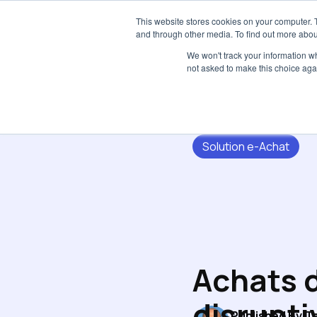
This website stores cookies on your computer. 
and through other media. To find out more abou
We won't track your information whe
not asked to make this choice aga
Solution e-Achat
Achats d
disrupti
Published By
T