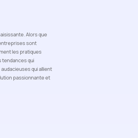
saisissante. Alors que
entreprises sont
ment les pratiques
es tendances qui
 audacieuses qui allient
lution passionnante et