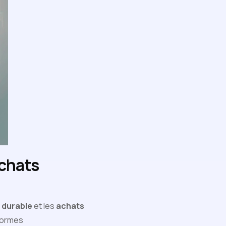
Achats
 durable
et les
achats
normes