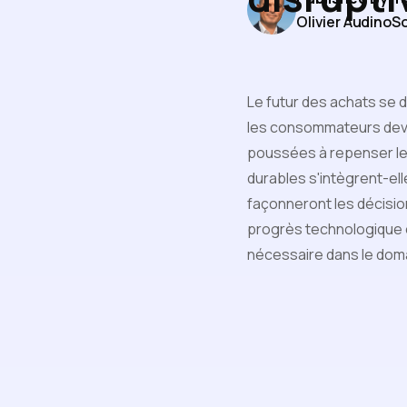
Olivier Audino
So
Le futur des achats se d
les consommateurs devi
poussées à repenser le
durables s'intègrent-el
façonneront les décision
progrès technologique e
nécessaire dans le doma