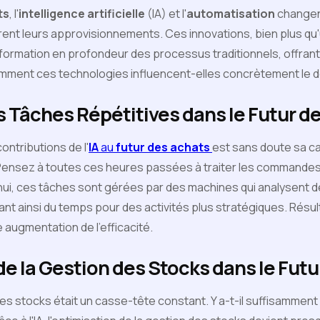
ts
, l'
intelligence artificielle
(IA) et l'
automatisation
changent
rent leurs approvisionnements. Ces innovations, bien plus qu
ormation en profondeur des processus traditionnels, offrant 
comment ces technologies influencent-elles concrètement le 
s Tâches Répétitives dans le Futur d
ontributions de l'
IA
au
futur des achats
est sans doute sa c
 Pensez à toutes ces heures passées à traiter les commandes 
hui, ces tâches sont gérées par des machines qui analysent 
rant ainsi du temps pour des activités plus stratégiques. Résu
 augmentation de l'efficacité.
e la Gestion des Stocks dans le Fut
 les stocks était un casse-tête constant. Y a-t-il suffisamment