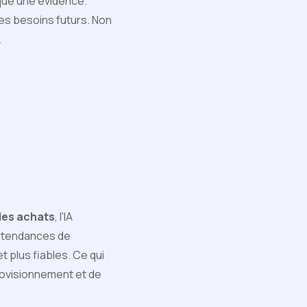
sque une évidence.
les besoins futurs. Non
.
des achats
, l'IA
s tendances de
 plus fiables. Ce qui
provisionnement et de