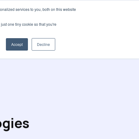
nalized services to you, both on this website
pos
Blog
Language
Contactez-nous
just one tiny cookie so that you're
Accept
Decline
ogies