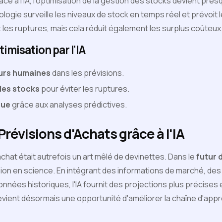
ce à l'IA, l'optimisation de la gestion des stocks devient pre
ogie surveille les niveaux de stock en temps réel et prévoit 
 les ruptures, mais cela réduit également les surplus coûteux
imisation par l'IA
urs humaines
dans les prévisions.
des stocks
pour éviter les ruptures.
nue
grâce aux analyses prédictives.
Prévisions d'Achats grâce à l'IA
achat était autrefois un art mêlé de devinettes. Dans le
futur 
ion en science. En intégrant des informations de marché, de
ées historiques, l'IA fournit des projections plus précises et
 devient désormais une opportunité d'améliorer la chaîne d'ap