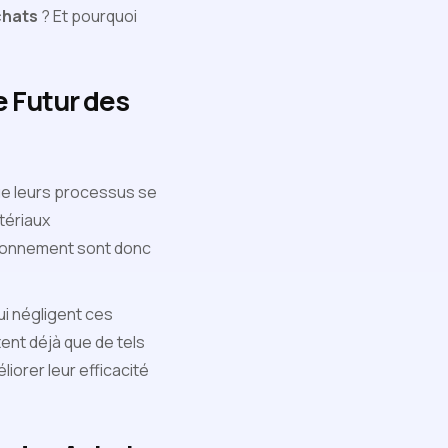
chats
? Et pourquoi
e Futur des
ue leurs processus se
atériaux
sionnement sont donc
i négligent ces
ent déjà que de tels
orer leur efficacité