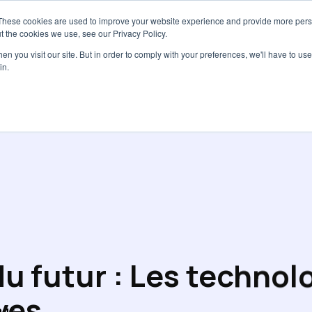
These cookies are used to improve your website experience and provide more perso
Services
Tarifs
Ressources
À pro
t the cookies we use, see our Privacy Policy.
n you visit our site. But in order to comply with your preferences, we'll have to use 
in.
u futur : Les technol
ves
ags