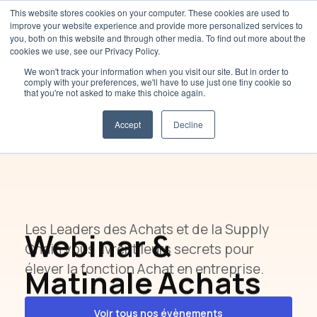
This website stores cookies on your computer. These cookies are used to
improve your website experience and provide more personalized services to
you, both on this website and through other media. To find out more about the
cookies we use, see our Privacy Policy.
We won't track your information when you visit our site. But in order to
comply with your preferences, we'll have to use just one tiny cookie so
that you're not asked to make this choice again.
Les Achats Disséqués
Accept
Decline
Les Leaders des Achats et de la Supply
Webinar &
Chain vous livrent leurs secrets pour
élever la fonction Achat en entreprise.
Matinale Achats
Voir tous nos évènements