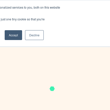
nalized services to you, both on this website
pos
Blog
Language
Contactez-nous
just one tiny cookie so that you're
Accept
Decline