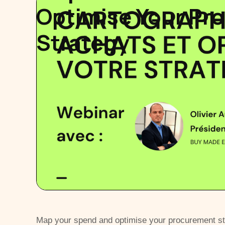
Optimise Your Pr
Strategy
Map your spend and optimise your procurement str