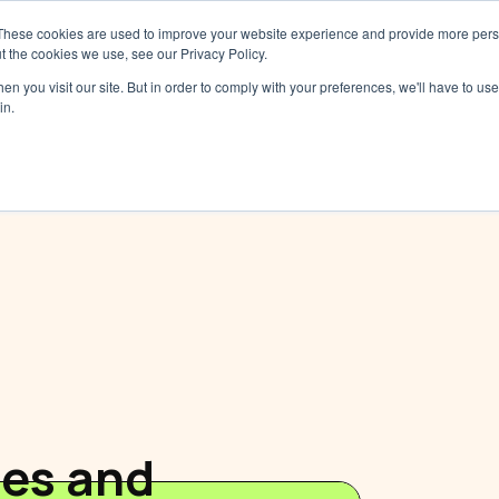
These cookies are used to improve your website experience and provide more perso
Services
Tarifs
Ressources
À pro
t the cookies we use, see our Privacy Policy.
n you visit our site. But in order to comply with your preferences, we'll have to use 
in.
es and