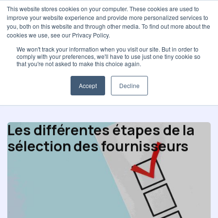
This website stores cookies on your computer. These cookies are used to
improve your website experience and provide more personalized services to
you, both on this website and through other media. To find out more about the
cookies we use, see our Privacy Policy.
We won't track your information when you visit our site. But in order to
comply with your preferences, we'll have to use just one tiny cookie so
No items found.
that you're not asked to make this choice again.
Accept
Decline
Les différentes étapes de la
sélection des fournisseurs