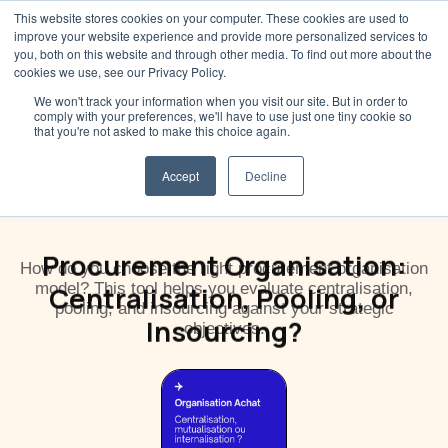
This website stores cookies on your computer. These cookies are used to
improve your website experience and provide more personalized services to
you, both on this website and through other media. To find out more about the
cookies we use, see our Privacy Policy.
We won't track your information when you visit our site. But in order to
comply with your preferences, we'll have to use just one tiny cookie so
that you're not asked to make this choice again.
Accept
Decline
Procurement Organisation:
How do you choose the right procurement organisation
model? This tool helps you evaluate centralisation,
Centralisation, Pooling, or
pooling, and insourcing against your strategic
Insourcing?
objectives.