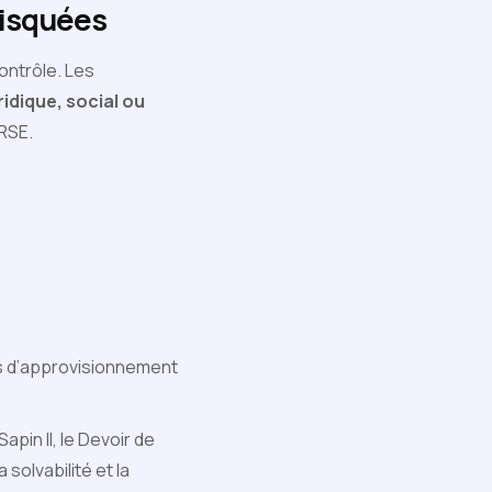
risquées
ontrôle. Les
ridique, social ou
 RSE.
es d’approvisionnement
apin II, le Devoir de
 solvabilité et la