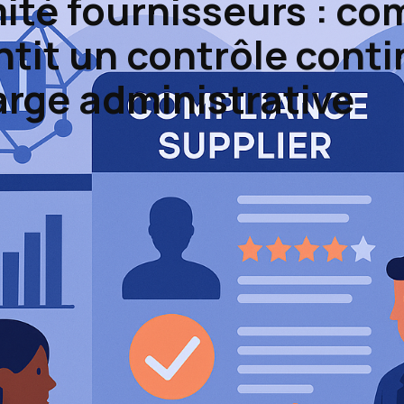
ité fournisseurs : c
antit un contrôle conti
rge administrative