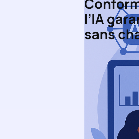
Conform
l’IA gar
sans cha