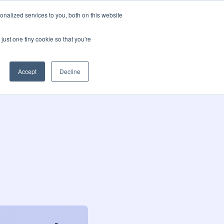
nalized services to you, both on this website
pos
Blog
Language
Contactez-nous
just one tiny cookie so that you're
Accept
Decline