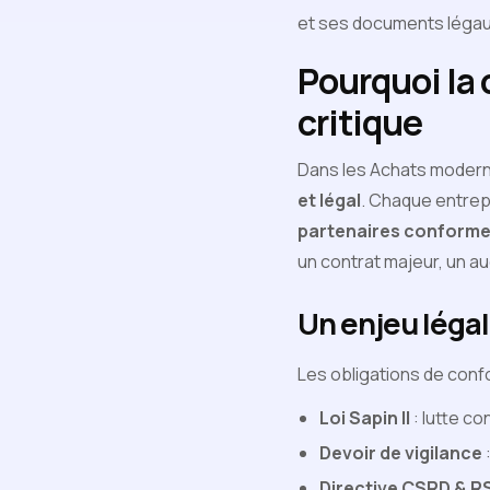
et ses documents légaux.
Pourquoi la
critique
Dans les Achats modernes
et légal
. Chaque entrep
partenaires conform
un contrat majeur, un au
Un enjeu légal
Les obligations de conf
Loi Sapin II
: lutte co
Devoir de vigilance
Directive CSRD & R