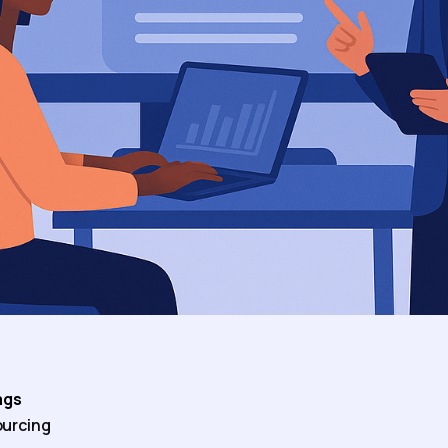
ags
urcing