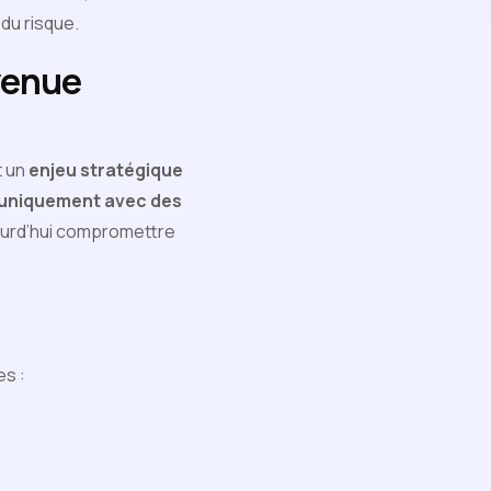
 du risque.
venue
t un
enjeu stratégique
e uniquement avec des
ourd’hui compromettre
es :