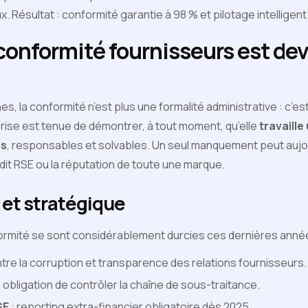
 Résultat : conformité garantie à 98 % et pilotage intelligent
 conformité fournisseurs est de
, la conformité n’est plus une formalité administrative : c’es
rise est tenue de démontrer, à tout moment, qu’elle
travaill
es
, responsables et solvables. Un seul manquement peut auj
dit RSE ou la réputation de toute une marque.
 et stratégique
ormité se sont considérablement durcies ces dernières anné
ntre la corruption et transparence des relations fournisseurs.
: obligation de contrôler la chaîne de sous-traitance.
SE
: reporting extra-financier obligatoire dès 2025.