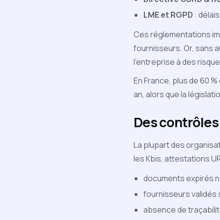
LME et RGPD
: délai
Ces réglementations imp
fournisseurs. Or, sans 
l’entreprise à des risqu
En France, plus de 60 % 
an, alors que la législa
Des contrôles
La plupart des organisat
les Kbis, attestations 
documents expirés no
fournisseurs validés 
absence de traçabilité