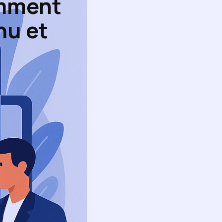
omment
nu et