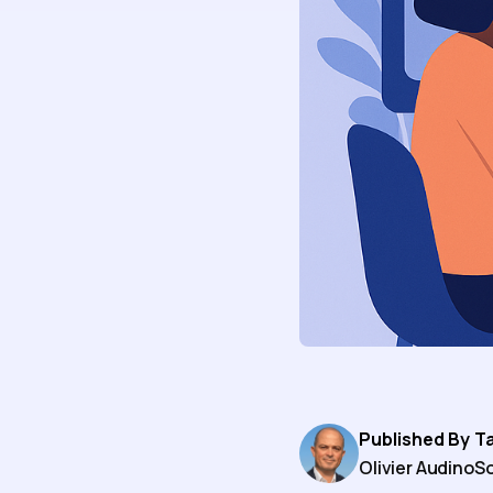
Published By
T
Olivier Audino
So