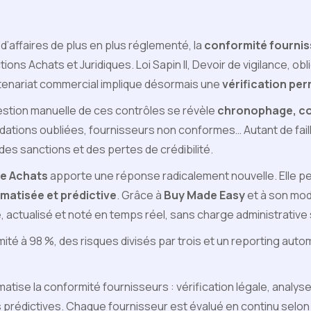
’affaires de plus en plus réglementé, la
conformité fourni
tions Achats et Juridiques. Loi Sapin II, Devoir de vigilance, obl
tenariat commercial implique désormais une
vérification pe
 gestion manuelle de ces contrôles se révèle
chronophage, co
ations oubliées, fournisseurs non conformes… Autant de faille
des sanctions et des pertes de crédibilité.
lle Achats
apporte une réponse radicalement nouvelle. Elle pe
matisée et prédictive
. Grâce à
Buy Made Easy
et à son mo
é, actualisé et noté en temps réel, sans charge administrativ
mité à 98 %, des risques divisés par trois et un reporting auto
atise la conformité fournisseurs : vérification légale, analyse
prédictives. Chaque fournisseur est évalué en continu selon so