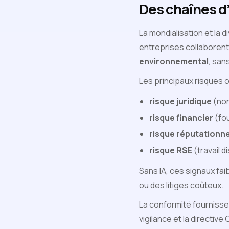
Des chaînes d
La mondialisation et la 
entreprises collaborent
environnemental
, san
Les principaux risques 
risque juridique
(non
risque financier
(fou
risque réputationne
risque RSE
(travail 
Sans IA, ces signaux fa
ou des litiges coûteux.
La conformité fournisseur
vigilance et la directive 