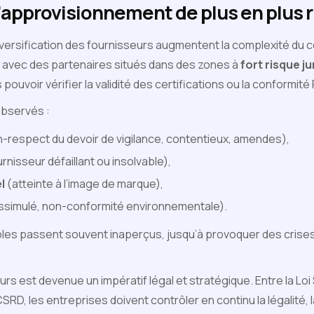
’approvisionnement de plus en plus 
diversification des fournisseurs augmentent la complexité du c
 avec des partenaires situés dans des zones à
fort risque ju
s pouvoir vérifier la validité des certifications ou la conformité
observés :
-respect du devoir de vigilance, contentieux, amendes),
rnisseur défaillant ou insolvable),
l
(atteinte à l’image de marque),
dissimulé, non-conformité environnementale).
ibles passent souvent inaperçus, jusqu’à provoquer des cris
s est devenue un impératif légal et stratégique. Entre la Loi S
CSRD, les entreprises doivent contrôler en continu la légalité, la