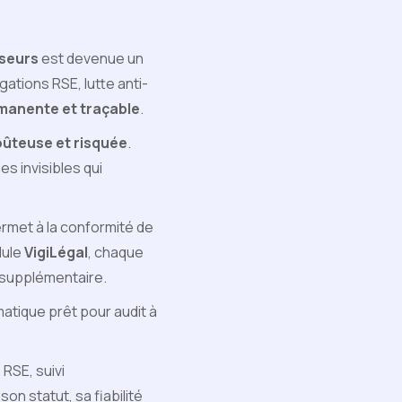
sseurs
est devenue un
igations RSE, lutte anti-
rmanente et traçable
.
ûteuse et risquée
.
s invisibles qui
rmet à la conformité de
dule
VigiLégal
, chaque
e supplémentaire.
matique prêt pour audit à
 RSE, suivi
n statut, sa fiabilité