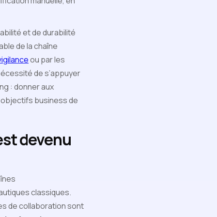
lification manuelle, en
ilité et de durabilité
able de la chaîne
vigilance
ou par les
 nécessité de s’appuyer
ing : donner aux
s objectifs business de
 est devenu
aînes
eautiques classiques.
es de collaboration sont