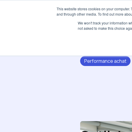
This website stores cookies on your computer. 
and through other media. To find out more abou
We won't track your information whe
not asked to make this choice aga
Performance achat