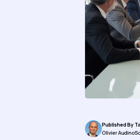
Published By
T
Olivier Audino
So