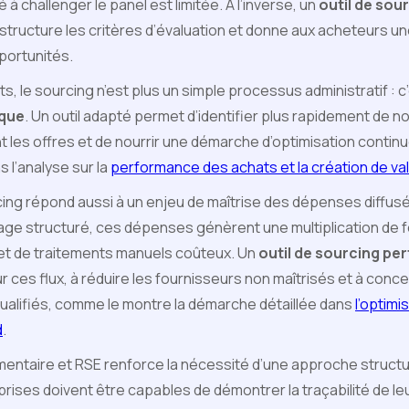
 à challenger le panel est limitée. À l’inverse, un
outil de sou
structure les critères d’évaluation et donne aux acheteurs une
pportunités.
ts, le sourcing n’est plus un simple processus administratif : c
ique
. Un outil adapté permet d’identifier plus rapidement de 
les offres et de nourrir une démarche d’optimisation continue
 l’analyse sur la
performance des achats et la création de va
rcing répond aussi à un enjeu de maîtrise des dépenses diffus
otage structuré, ces dépenses génèrent une multiplication de 
t de traitements manuels coûteux. Un
outil de sourcing pe
r ces flux, à réduire les fournisseurs non maîtrisés et à conc
ualifiés, comme le montre la démarche détaillée dans
l’optim
d
.
mentaire et RSE renforce la nécessité d’une approche structur
rises doivent être capables de démontrer la traçabilité de leur