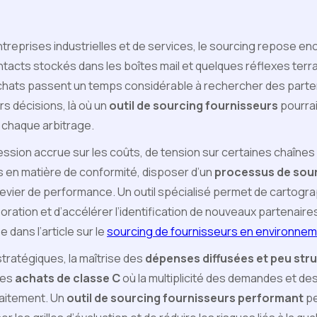
eprises industrielles et de services, le sourcing repose enc
ntacts stockés dans les boîtes mail et quelques réflexes terrain
achats passent un temps considérable à rechercher des part
rs décisions, là où un
outil de sourcing fournisseurs
pourrai
er chaque arbitrage.
ssion accrue sur les coûts, de tension sur certaines chaîne
 en matière de conformité, disposer d’un
processus de sour
levier de performance. Un outil spécialisé permet de cartograp
boration et d’accélérer l’identification de nouveaux partenair
 dans l’article sur le
sourcing de fournisseurs en environne
ratégiques, la maîtrise des
dépenses diffusées et peu str
les
achats de classe C
où la multiplicité des demandes et des
raitement. Un
outil de sourcing fournisseurs performant
pe