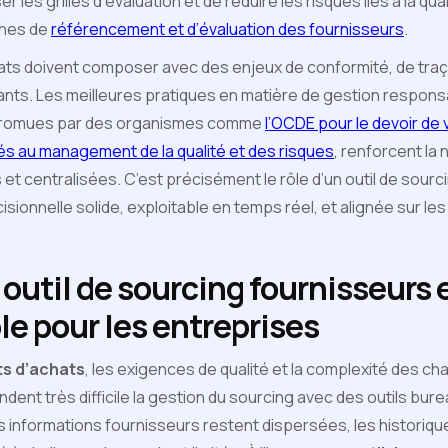
r les grilles d’évaluation et de réduire les risques liés à la qua
hes de
référencement et d’évaluation des fournisseurs
.
hats doivent composer avec des enjeux de conformité, de traçab
rants. Les meilleures pratiques en matière de gestion respons
promues par des organismes comme
l’OCDE pour le devoir de 
és au management de la qualité et des risques
, renforcent la
et centralisées. C’est précisément le rôle d’un outil de sourc
ionnelle solide, exploitable en temps réel, et alignée sur le
outil de sourcing fournisseurs
e pour les entreprises
s d’achats
, les exigences de qualité et la complexité des ch
ent très difficile la gestion du sourcing avec des outils bur
s informations fournisseurs restent dispersées, les historiqu