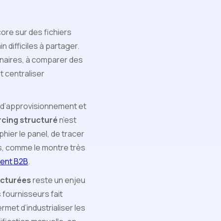
ore sur des fichiers
 difficiles à partager.
enaires, à comparer des
t centraliser
s d’approvisionnement et
cing structuré
n’est
hier le panel, de tracer
es, comme le montre très
ment B2B
.
ucturées
reste un enjeu
 fournisseurs fait
rmet d’industrialiser les