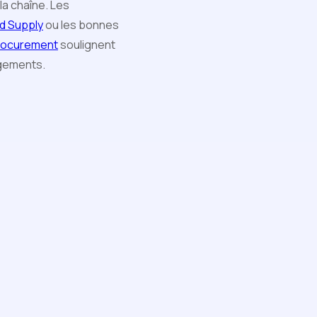
la chaîne. Les
d Supply
ou les bonnes
procurement
soulignent
agements.