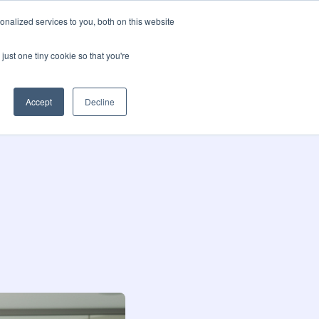
nalized services to you, both on this website
pos
Blog
Language
Contactez-nous
just one tiny cookie so that you're
Accept
Decline