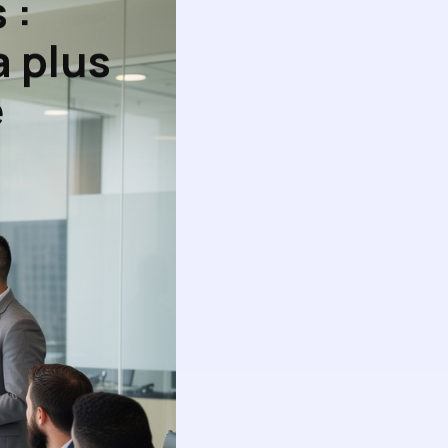
 :
a plus
e