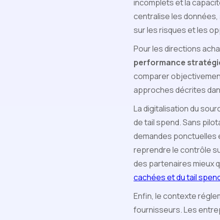
incomplets et la capacité
centralise les données, 
sur les risques et les o
Pour les directions acha
performance stratég
comparer objectivement 
approches décrites dans
La digitalisation du sou
de tail spend. Sans pil
demandes ponctuelles e
reprendre le contrôle su
des partenaires mieux q
cachées et du tail spen
Enfin, le contexte régle
fournisseurs. Les entrep