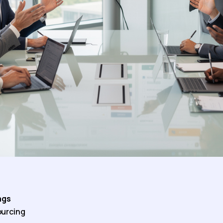
ags
urcing