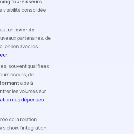
rcing fournisseurs
 visibilité consolidée
’est un
levier de
nouveaux partenaires, de
, en lien avec les
leur
.
ées, souvent qualifiées
fournisseurs, de
rformant
aide à
entrer les volumes sur
isation des dépenses
ée de la relation
s choix, l’intégration