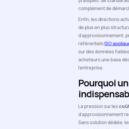
pratiques, de standardise
complément de démarc
Enfin, les directions ac
de plus en plus structu
d’approvisionnement, 
référentiels
ISO appliqu
sur des données fiables 
acheteurs une base décis
l’entreprise.
Pourquoi un 
indispensabl
La pression sur les
coût
d’approvisionnement rend
Sans solution dédiée, le