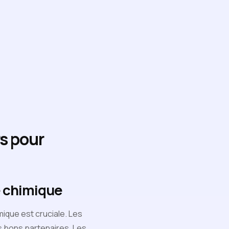
rs pour
e chimique
mique est cruciale. Les
es bons partenaires. Les