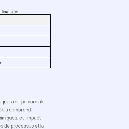
 financière
e
isques est primordiale.
. Cela comprend
himiques, et l'impact
es de processus et la