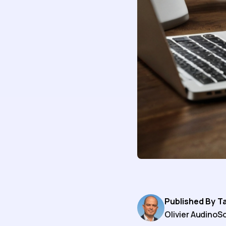
Published By
T
Olivier Audino
So