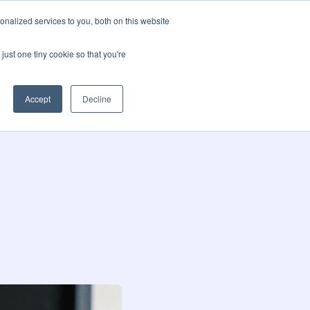
nalized services to you, both on this website
pos
Blog
Language
Contactez-nous
just one tiny cookie so that you're
Accept
Decline