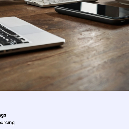
ags
urcing