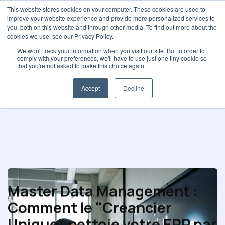
This website stores cookies on your computer. These cookies are used to
improve your website experience and provide more personalized services to
you, both on this website and through other media. To find out more about the
cookies we use, see our Privacy Policy.
We won't track your information when you visit our site. But in order to
comply with your preferences, we'll have to use just one tiny cookie so
Performance achat
that you're not asked to make this choice again.
Accept
Decline
Master Data Management :
Comment le "Créancier
Unique" nettoie votre ERP par