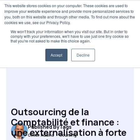
This website stores cookies on your computer. These cookies are used to
improve your website experience and provide more personalized services to
you, both on this website and through other media. To find out more about the
cookies we use, see our Privacy Policy.
We won't track your information when you visit our site. But in order to
comply with your preferences, we'll have to use just one tiny cookie so
that you're not asked to make this choice again.
Etude de marché et Sourcing
Accept
Decline
Outsourcing de la
Comptabilité et finance :
Published By
Tags
une externalisation à forte
Olivier Audino
Sourcing