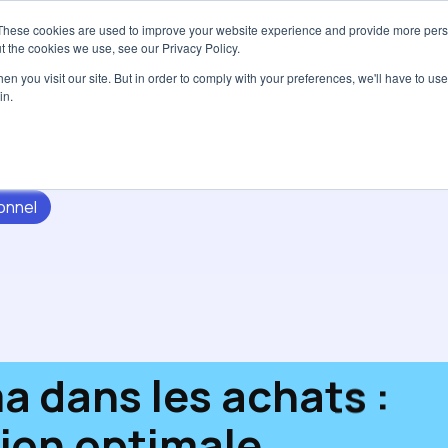
These cookies are used to improve your website experience and provide more perso
Services
Tarifs
Ressources
À pro
t the cookies we use, see our Privacy Policy.
n you visit our site. But in order to comply with your preferences, we'll have to use 
in.
onnel
a dans les achats :
ion optimale