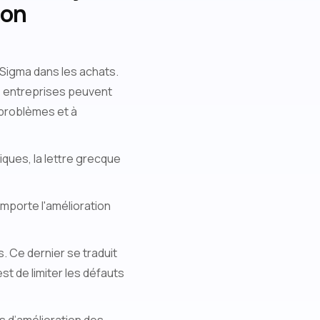
ion
 Sigma dans les achats.
es entreprises peuvent
 problèmes et à
iques, la lettre grecque
omporte l'amélioration
s. Ce dernier se traduit
st de limiter les défauts
s d’amélioration des