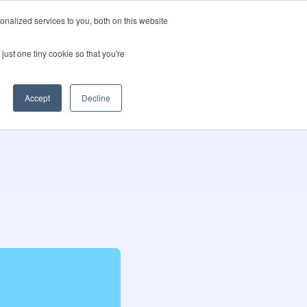
nalized services to you, both on this website
pos
Blog
Language
Contactez-nous
just one tiny cookie so that you're
Accept
Decline