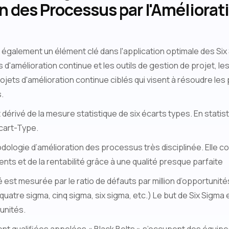
n des Processus par l'Améliorat
 également un élément clé dans l'application optimale des Six
s d'amélioration continue et les outils de gestion de projet, l
jets d'amélioration continue ciblés qui visent à résoudre les
s.
 dérivé de la mesure statistique de six écarts types. En statist
cart-Type.
dologie d’amélioration des processus très disciplinée. Elle c
ients et de la rentabilité grâce à une qualité presque parfaite
é est mesurée par le ratio de défauts par million d’opportunité
quatre sigma, cinq sigma, six sigma, etc.) Le but de Six Sigma e
tunités.
 qualifiées appelées « Black Belts » s’occupent des équipe