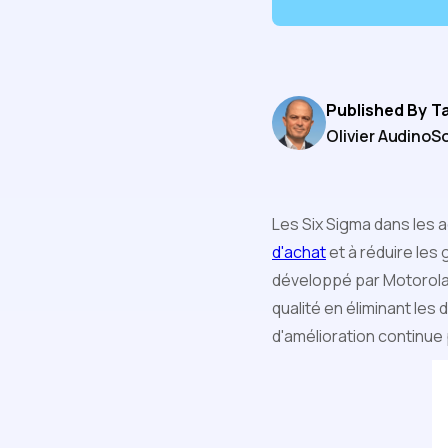
Published By
T
Olivier Audino
So
Les Six Sigma dans les 
d'achat
et à réduire les
développé par Motorola d
qualité en éliminant les
d'amélioration continue