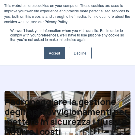
This website stores cookies on your computer. These cookies are used to
improve your website experience and provide more personalized services to
you, both on this website and through other media. To find out more about the
cookies we use, see our Privacy Policy.
We won't track your information when you visit our site. But in order to
comply with your preferences, we'll have to use just one tiny cookie so
Acquisti spot
that you're not asked to make this choice again.
Accept
Decline
Padroneggiare la gestione
degli approvvigionamenti per
mettere in sicurezza i flussi e
ridurre i costi