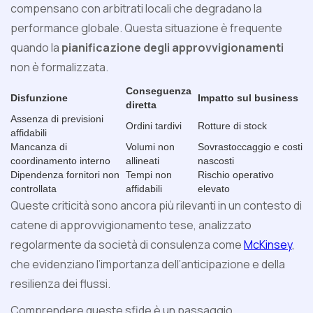
compensano con arbitrati locali che degradano la
performance globale. Questa situazione è frequente
quando la
pianificazione degli approvvigionamenti
non è formalizzata.
Conseguenza
Disfunzione
Impatto sul business
diretta
Assenza di previsioni
Ordini tardivi
Rotture di stock
affidabili
Mancanza di
Volumi non
Sovrastoccaggio e costi
coordinamento interno
allineati
nascosti
Dipendenza fornitori non
Tempi non
Rischio operativo
controllata
affidabili
elevato
Queste criticità sono ancora più rilevanti in un contesto di
catene di approvvigionamento tese, analizzato
regolarmente da società di consulenza come
McKinsey
,
che evidenziano l’importanza dell’anticipazione e della
resilienza dei flussi.
Comprendere queste sfide è un passaggio