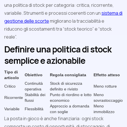
una politica di stock per categoria: critica, ricorrente,
variabile. Strumenti e processi coerenti con un
sistema di
gestione delle scorte
migliorano la tracciabilità e
riducono gli scostamenti tra “stock teorico” e “stock
reale”.
Definire una politica di stock
semplice e azionabile
Tipo di
Obiettivo
Regola consigliata
Effetto atteso
articolo
Continuità
Stock di sicurezza
Critico
Meno rotture
operativa
definito e rivisto
Stabilità dei
Punto di riordino e lotto
Meno
Ricorrente
flussi
economico
sovrastoccaggio
Approccio a domanda
Meno
Variabile
Flessibilità
con soglie
immobilizzo
La posta in gioco è anche finanziaria: ogni stock
comporta un costo di opportunità, di stoccaggio, di