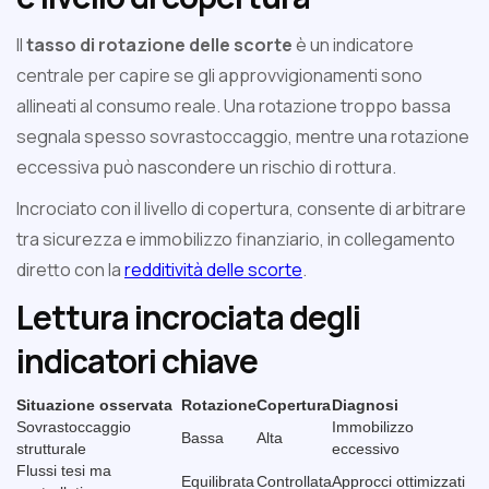
Il
tasso di rotazione delle scorte
è un indicatore
centrale per capire se gli approvvigionamenti sono
allineati al consumo reale. Una rotazione troppo bassa
segnala spesso sovrastoccaggio, mentre una rotazione
eccessiva può nascondere un rischio di rottura.
Incrociato con il livello di copertura, consente di arbitrare
tra sicurezza e immobilizzo finanziario, in collegamento
diretto con la
redditività delle scorte
.
Lettura incrociata degli
indicatori chiave
Situazione osservata
Rotazione
Copertura
Diagnosi
Sovrastoccaggio
Immobilizzo
Bassa
Alta
strutturale
eccessivo
Flussi tesi ma
Equilibrata
Controllata
Approcci ottimizzati