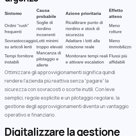
Causa
Effetto
Sintomo
Azione prioritaria
probabile
atteso
Soglie di
Ricalibrare punto di
Ordini “rush”
Meno
riordino
riordino e stock di
frequenti
rotture
incoerenti
sicurezza
Sovrastoccaggio
Lotti minimi
Adattare i lotti alla
Meno
su articoli lenti
troppo elevati
rotazione reale
immobilizzo
Mancanza di
Tempi fornitore
Monitorare tempi reali
Flussi più
pilotaggio e
instabili
e attivare escalation
affidabili
allerte
Ottimizzare gli approvvigionamenti significa quindi
rendere l’azienda più reattiva senza “pagare” la
sicurezza con sovracosti o scorte inutili. Con leve
semplici, regole esplicite e un pilotaggio regolare, la
gestione degli approvvigionamenti diventa un vantaggio
operativo e finanziario.
Digitalizzare la gestione