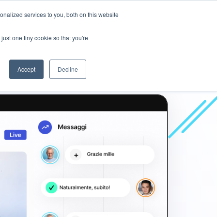
nalized services to you, both on this website
i siamo
Blog
🌍 Lingue
Contattateci
just one tiny cookie so that you're
Accept
Decline