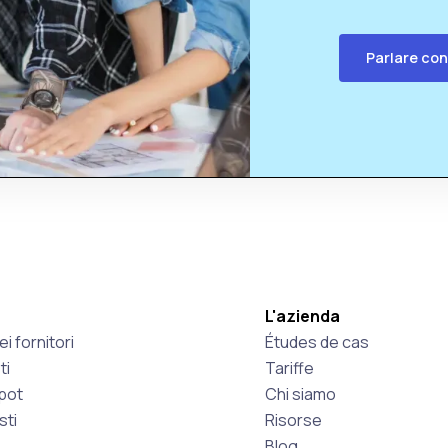
Parlare con
L'azienda
i fornitori
Études de cas
ti
Tariffe
spot
Chi siamo
sti
Risorse
Blog