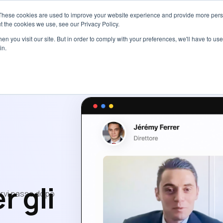
These cookies are used to improve your website experience and provide more perso
Servizi
Tariffe
Risorse
Ch
t the cookies we use, see our Privacy Policy.
n you visit our site. But in order to comply with your preferences, we'll have to use 
in.
r gli
arvi passo dopo