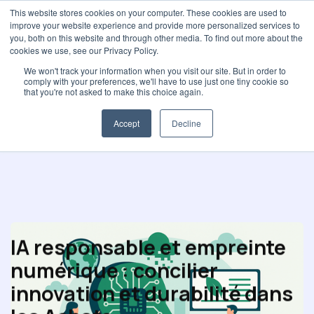
This website stores cookies on your computer. These cookies are used to
improve your website experience and provide more personalized services to
you, both on this website and through other media. To find out more about the
cookies we use, see our Privacy Policy.
We won't track your information when you visit our site. But in order to
comply with your preferences, we'll have to use just one tiny cookie so
No items found.
that you're not asked to make this choice again.
Accept
Decline
IA responsable et empreinte
numérique : concilier
innovation et durabilité dans