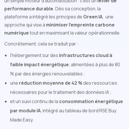
un simple moteur d’automatisation : c’est un
levier de
performance durable
. Dès sa conception, la
plateforme a intégré les principes de
Green IA
, une
approche qui vise à
minimiser l’empreinte carbone
numérique
tout en maximisant la valeur opérationnelle.
Concrètement, cela se traduit par :
l’hébergement sur des
infrastructures cloud à
faible impact énergétique
, alimentées à plus de 80
% par des énergies renouvelables ;
une
réduction moyenne de 42 %
des ressources
nécessaires pour le traitement des données IA ;
et un suivi continu de la
consommation énergétique
par module IA
, intégré au tableau de bord RSE Buy
Made Easy.