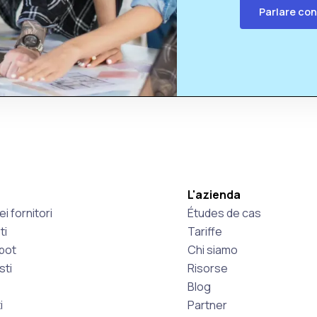
Parlare con
L'azienda
i fornitori
Études de cas
ti
Tariffe
spot
Chi siamo
sti
Risorse
Blog
i
Partner