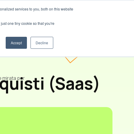
nalized services to you, both on this website
i siamo
Blog
🌍 Lingue
Contattateci
just one tiny cookie so that you're
Accept
Decline
quisti (Saas)
e mirata per