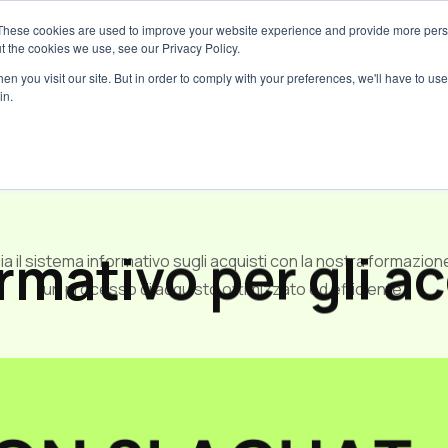
These cookies are used to improve your website experience and provide more perso
Servizi
Tariffe
Risorse
Ch
t the cookies we use, see our Privacy Policy.
n you visit our site. But in order to comply with your preferences, we'll have to use 
in.
Formazione
rmativo per gli ac
 il sistema informativo sugli acquisti con la nostra formazion
un processo di acquisto ottimizzato ed efficiente.