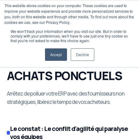
This website stores cookies on your computer. These cookies are used to
improve your website experience and provide more personalized services to
you, both on this website and through other media. To find out more about the
cookies we use, see our Privacy Policy.
We won't track your information when you visit our site. But in order to
comply with your preferences, we'll have to use just one tiny cookie so
that you're not asked to make this choice again.
MASTERCLASS ACHATS / MARDI 30 JUIN – 11H00
Accept
Decline
MAÎTRISER LES
ACHATS PONCTUELS
Arrêtez de polluer votre ERP avec des fournisseurs non
stratégiques, libérez le temps de vos acheteurs.
Le constat : Le conflit d'agilité qui paralyse
vos équipes