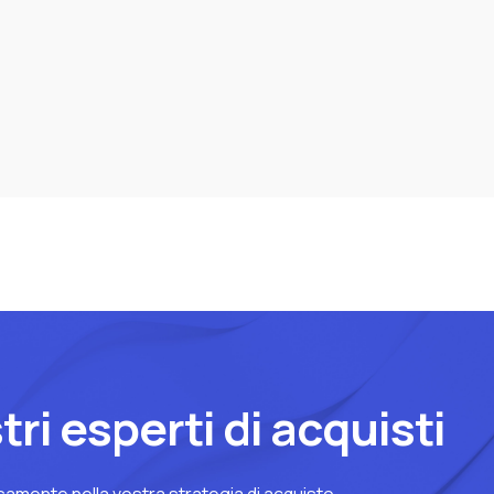
ri esperti di acquisti
samente nella vostra strategia di acquisto.