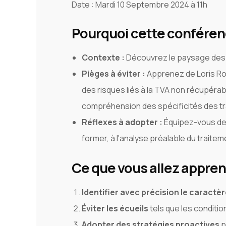
Date : Mardi 10 Septembre 2024 à 11h
Pourquoi cette conféren
Contexte :
Découvrez le paysage des a
Pièges à éviter :
Apprenez de Loris Ro
des risques liés à la TVA non récupéra
compréhension des spécificités des tra
Réflexes à adopter :
Équipez-vous des 
former, à l'analyse préalable du traitem
Ce que vous allez appren
Identifier avec précision le caractè
Éviter les écueils
tels que les conditio
Adopter des stratégies proactives
p