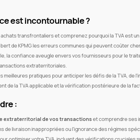
ce est incontournable ?
chats transfrontaliers et comprenez pourquoi la TVA est un 
bert de KPMG les erreurs communes qui peuvent coûter cher 
ble, la confiance aveugle envers vos fournisseurs pour le tra
nsactions extraterritoriales.
meilleures pratiques pour anticiper les défis de la TVA, de l
ent de la TVA applicable et la vérification postérieure de la fac
dre :
re extraterritorial de vos transactions
et comprendre ses im
ns de livraison inappropriées ou l'ignorance des régimes spéc
our optimiser votre TVA, incluant des vérifications cruciales sur