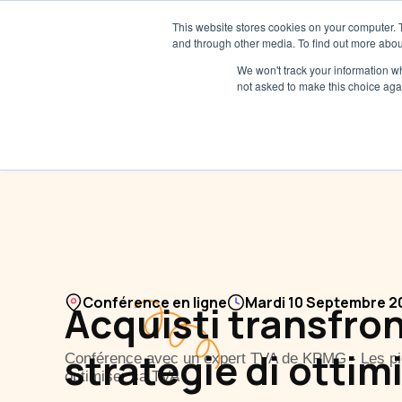
This website stores cookies on your computer. 
and through other media. To find out more abou
We won't track your information whe
not asked to make this choice aga
Conférence en ligne
Mardi 10 Septembre 20
Acquisti transfront
strategie di ottim
Conférence avec un expert TVA de KPMG - Les pièg
optimiser sa TVA