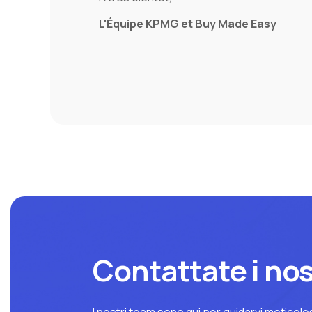
L'Équipe KPMG et Buy Made Easy
Contattate i nost
I nostri team sono qui per guidarvi meticolo