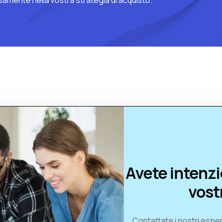
Avete intenzi
vost
Contattate i nostri esper