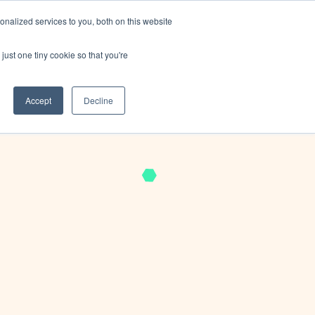
nalized services to you, both on this website
i siamo
Blog
🌍 Lingue
Contattateci
just one tiny cookie so that you're
Accept
Decline