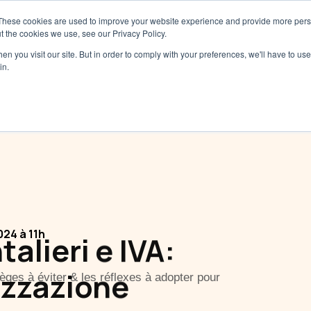
These cookies are used to improve your website experience and provide more perso
Servizi
Tariffe
Risorse
Ch
t the cookies we use, see our Privacy Policy.
n you visit our site. But in order to comply with your preferences, we'll have to use 
in.
24 à 11h
alieri e IVA:
izzazione
es à éviter & les réflexes à adopter pour