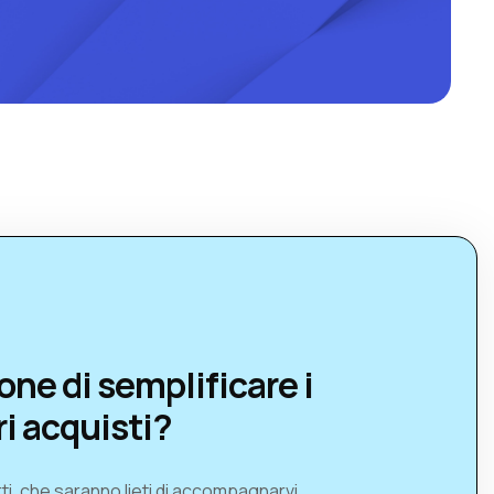
one di semplificare i
ri acquisti?
ti, che saranno lieti di accompagnarvi