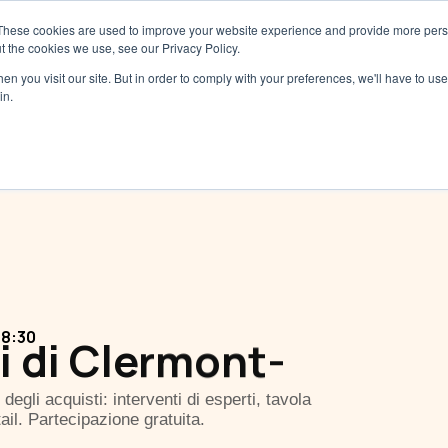
These cookies are used to improve your website experience and provide more perso
Servizi
Tariffe
Risorse
Ch
t the cookies we use, see our Privacy Policy.
n you visit our site. But in order to comply with your preferences, we'll have to use 
in.
18:30
i di Clermont-
egli acquisti: interventi di esperti, tavola
ail. Partecipazione gratuita.