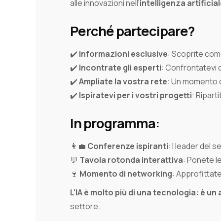
alle innovazioni nell'
intelligenza artificia
Perché partecipare?
✔️
Informazioni esclusive
: Scoprite come
✔️
Incontrate gli esperti
: Confrontatevi c
✔️
Ampliate la vostra rete
: Un momento c
✔️
Ispiratevi per i vostri progetti
: Ripart
In programma:
👩‍💼
Conferenze ispiranti
: I leader del 
💬
Tavola rotonda interattiva
: Ponete l
🍷
Momento di networking
: Approfittate
L'IA è molto più di una tecnologia: è un 
settore.