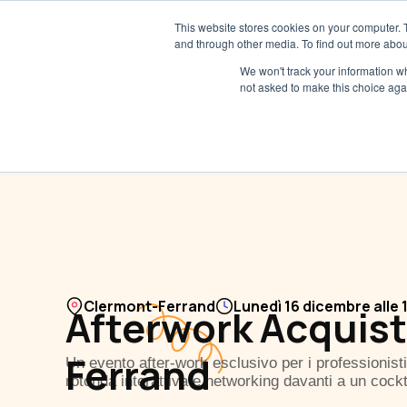
This website stores cookies on your computer. 
and through other media. To find out more abou
We won't track your information whe
not asked to make this choice aga
Clermont-Ferrand
Lunedì 16 dicembre alle 
Afterwork Acquist
Ferrand
Un evento after-work esclusivo per i professionisti d
rotonda interattiva e networking davanti a un cockt