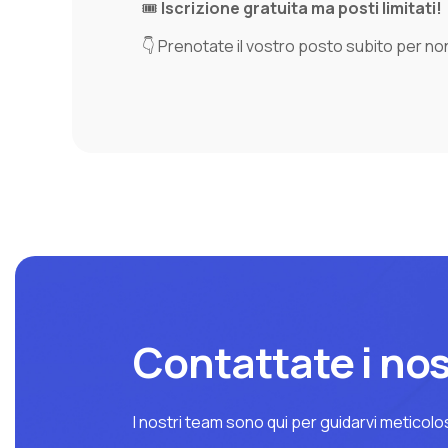
🎟️
Iscrizione gratuita ma posti limitati!
👇 Prenotate il vostro posto subito per n
Contattate i nost
I nostri team sono qui per guidarvi meticolo