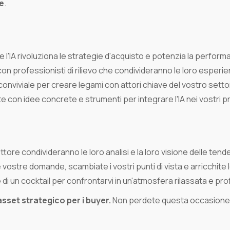
le
.
 l'IA rivoluziona le strategie d'acquisto e potenzia la perform
on professionisti di rilievo che condivideranno le loro esperie
onviviale per creare legami con attori chiave del vostro setto
ite con idee concrete e strumenti per integrare l'IA nei vostri p
settore condivideranno le loro analisi e la loro visione delle ten
e vostre domande, scambiate i vostri punti di vista e arricchit
 di un cocktail per confrontarvi in un'atmosfera rilassata e pr
asset strategico per i buyer.
Non perdete questa occasione 