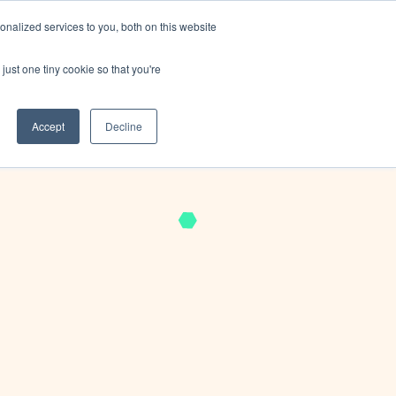
nalized services to you, both on this website
i siamo
Blog
🌍 Lingue
Contattateci
just one tiny cookie so that you're
Accept
Decline