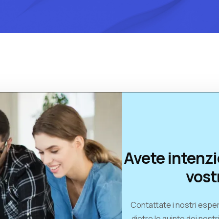
Avete intenzi
vost
Contattate i nostri esper
dietro le quinte dei nostr