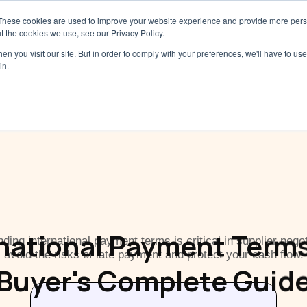
These cookies are used to improve your website experience and provide more perso
Services
Tarifs
Ressources
À pro
t the cookies we use, see our Privacy Policy.
n you visit our site. But in order to comply with your preferences, we'll have to use 
in.
national Payment Term
ding international payment terms is critical in supplier nego
avoid the risks of late payment and protect your cash flow.
Buyer's Complete Guid