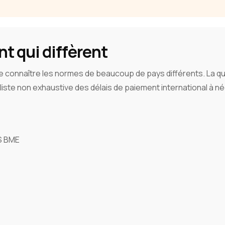
t qui diffèrent
e connaître les normes de beaucoup de pays différents. La qu
ste non exhaustive des délais de paiement international à né
S BME