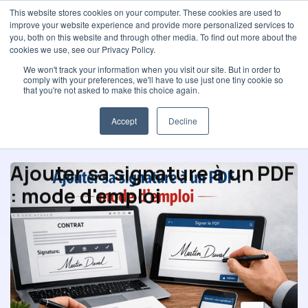
This website stores cookies on your computer. These cookies are used to
improve your website experience and provide more personalized services to
you, both on this website and through other media. To find out more about the
cookies we use, see our Privacy Policy.
We won't track your information when you visit our site. But in order to
comply with your preferences, we'll have to use just one tiny cookie so
Sélection et Contrats
that you're not asked to make this choice again.
Accept
Decline
Ajouter sa signature à un PDF
: mode d'emploi