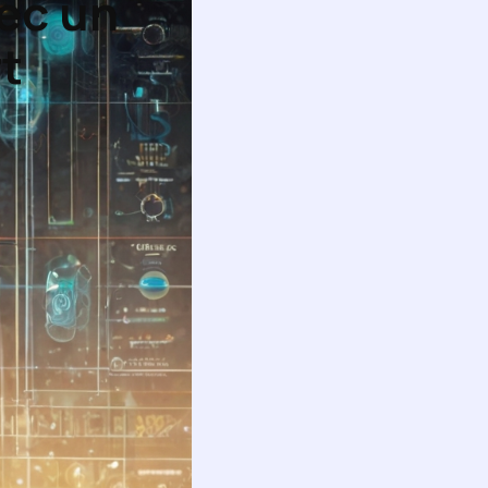
vec un
t