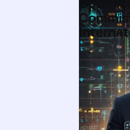
Optimise
Commiss
Internat