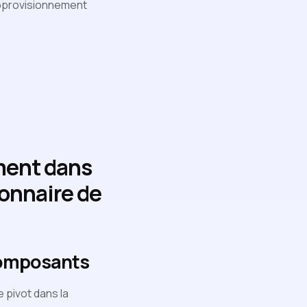
'approvisionnement
ment dans
ionnaire de
 composants
 pivot dans la