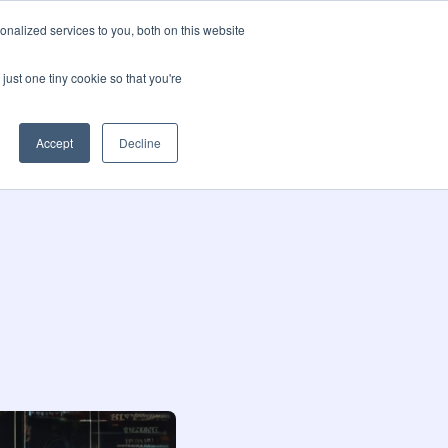
nalized services to you, both on this website
pos
Blog
Language
Contactez-nous
just one tiny cookie so that you're
Accept
Decline