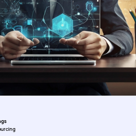
ags
urcing