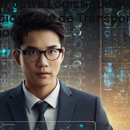
r Votre Logistique a
ionnaire de Transpor
ional