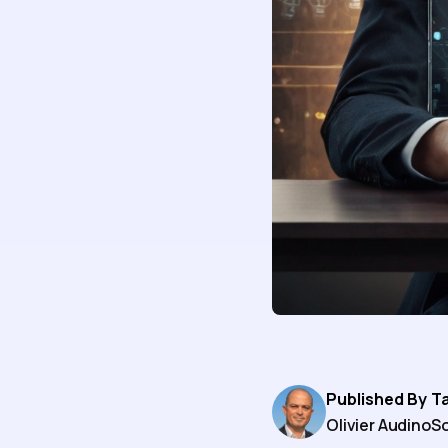
Published By
T
Olivier Audino
So