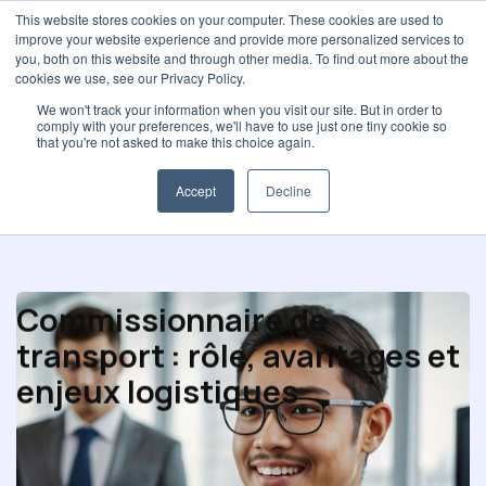
This website stores cookies on your computer. These cookies are used to
improve your website experience and provide more personalized services to
you, both on this website and through other media. To find out more about the
cookies we use, see our Privacy Policy.
We won't track your information when you visit our site. But in order to
comply with your preferences, we'll have to use just one tiny cookie so
Études de marché
that you're not asked to make this choice again.
Accept
Decline
Commissionnaire de
transport : rôle, avantages et
enjeux logistiques