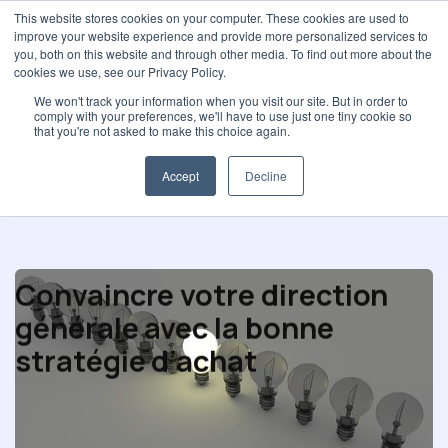
This website stores cookies on your computer. These cookies are used to
improve your website experience and provide more personalized services to
you, both on this website and through other media. To find out more about the
cookies we use, see our Privacy Policy.
We won't track your information when you visit our site. But in order to
comply with your preferences, we'll have to use just one tiny cookie so
Sélection et Contrats
that you're not asked to make this choice again.
Accept
Decline
Convaincre votre direction
générale avec la bonne
stratégie d’achat