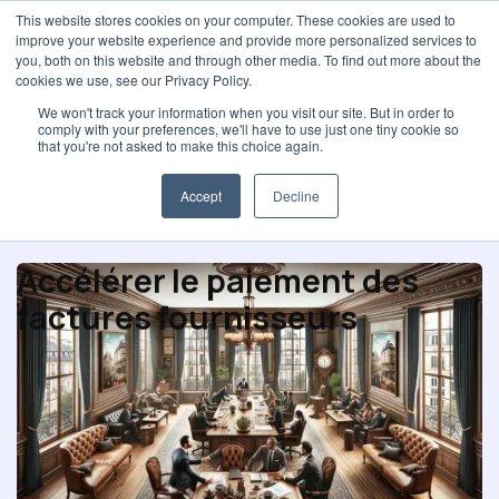
This website stores cookies on your computer. These cookies are used to
improve your website experience and provide more personalized services to
you, both on this website and through other media. To find out more about the
cookies we use, see our Privacy Policy.
We won't track your information when you visit our site. But in order to
comply with your preferences, we'll have to use just one tiny cookie so
Risques et audit fournisseurs
that you're not asked to make this choice again.
Accept
Decline
Accélérer le paiement des
factures fournisseurs