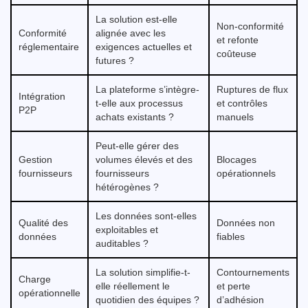
La solution est-elle
Non-conformité
Conformité
alignée avec les
et refonte
réglementaire
exigences actuelles et
coûteuse
futures ?
La plateforme s’intègre-
Ruptures de flux
Intégration
t-elle aux processus
et contrôles
P2P
achats existants ?
manuels
Peut-elle gérer des
Gestion
volumes élevés et des
Blocages
fournisseurs
fournisseurs
opérationnels
hétérogènes ?
Les données sont-elles
Qualité des
Données non
exploitables et
données
fiables
auditables ?
La solution simplifie-t-
Contournements
Charge
elle réellement le
et perte
opérationnelle
quotidien des équipes ?
d’adhésion