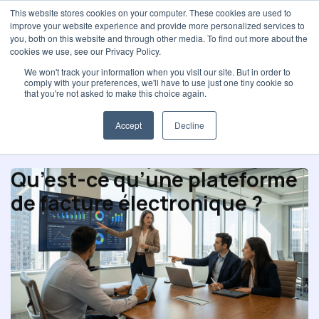
This website stores cookies on your computer. These cookies are used to
improve your website experience and provide more personalized services to
you, both on this website and through other media. To find out more about the
cookies we use, see our Privacy Policy.
We won't track your information when you visit our site. But in order to
comply with your preferences, we'll have to use just one tiny cookie so
Performance achat
that you're not asked to make this choice again.
Accept
Decline
Qu’est-ce qu’une plateforme
de facture électronique ?