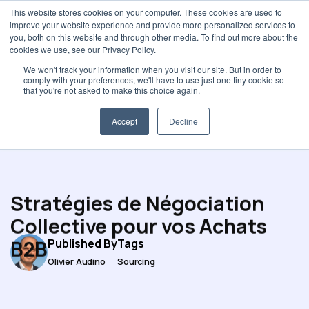
This website stores cookies on your computer. These cookies are used to
improve your website experience and provide more personalized services to
you, both on this website and through other media. To find out more about the
cookies we use, see our Privacy Policy.
We won't track your information when you visit our site. But in order to
comply with your preferences, we'll have to use just one tiny cookie so
Négociation
that you're not asked to make this choice again.
Accept
Decline
Stratégies de Négociation
Collective pour vos Achats
B2B
Published By
Tags
Olivier Audino
Sourcing