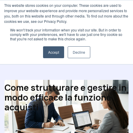
This website stores cookies on your computer. These cookies are used to
improve your website experience and provide more personalized services to
you, both on this website and through other media. To find out more about the
cookies we use, see our Privacy Policy.
We won't track your information when you visit our site. But in order to
comply with your preferences, we'll have to use just one tiny cookie so
Performance di acquisto
that you're not asked to make this choice again.
Accept
Decline
Come strutturare e gestire in
modo efficace la funzione
acquisti