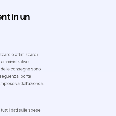
nt in un
zzare e ottimizzare i
à amministrative
gio delle consegne sono
nseguenza, porta
complessiva dell'azienda.
utti i dati sulle spese