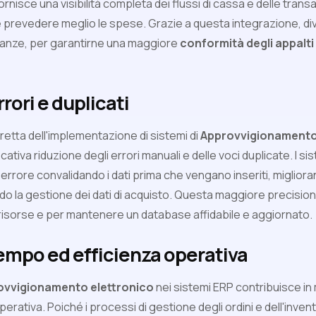
ornisce una visibilità completa dei flussi di cassa e delle tran
 prevedere meglio le spese. Grazie a questa integrazione, div
panze, per garantirne una maggiore
conformità degli appalti
rori e duplicati
etta dell'implementazione di sistemi di
Approvvigionamento
cativa riduzione degli errori manuali e delle voci duplicate. I s
i errore convalidando i dati prima che vengano inseriti, migliora
do la gestione dei dati di acquisto. Questa maggiore precisio
 risorse e per mantenere un database affidabile e aggiornato.
empo ed efficienza operativa
ovvigionamento elettronico
nei sistemi ERP contribuisce in
erativa. Poiché i processi di gestione degli ordini e dell'inven