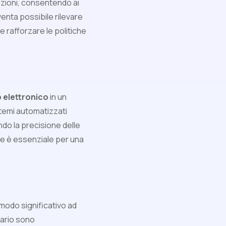
sazioni, consentendo ai
enta possibile rilevare
e rafforzare le politiche
 elettronico
in un
istemi automatizzati
ndo la precisione delle
ne è essenziale per una
 modo significativo ad
tario sono