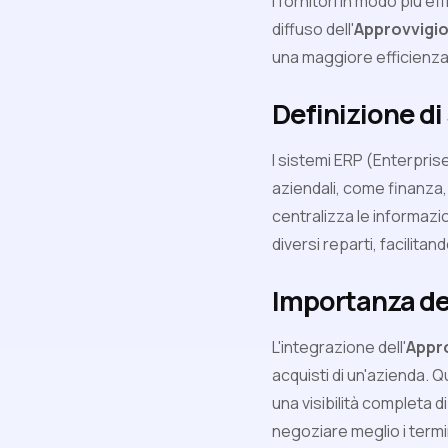
i fornitori in modo più e
diffuso dell'
Approvvigi
una maggiore efficienza 
Definizione di
I sistemi ERP (Enterprise
aziendali, come finanza
centralizza le informazi
diversi reparti, facilita
Importanza del
L'integrazione dell'
Appr
acquisti di un'azienda. 
una visibilità completa d
negoziare meglio i termin