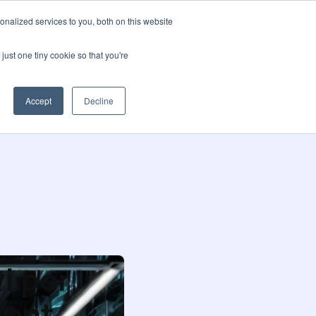
nalized services to you, both on this website
i siamo
Blog
🌍 Lingue
Contattateci
just one tiny cookie so that you're
Accept
Decline
i per
ment