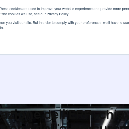
These cookies are used to improve your website experience and provide more perso
Servizi
Tariffe
Risorse
Ch
t the cookies we use, see our Privacy Policy.
n you visit our site. But in order to comply with your preferences, we'll have to use 
in.
azione dell'ERP: chiav
azione dell'e-procure