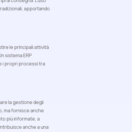
empi di consegna. L'uso
tradizionali, apportando
e le principali attività
 Un sistema ERP
 i propri processi tra
re la gestione degli
to, ma fornisce anche
sto più informate, a
 contribuisce anche a una