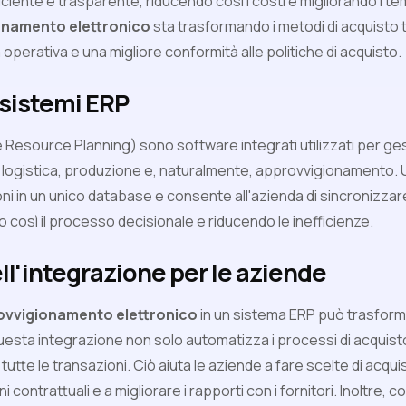
fficiente e trasparente, riducendo così i costi e migliorando i t
onamento elettronico
sta trasformando i metodi di acquisto 
operativa e una migliore conformità alle politiche di acquisto.
 sistemi ERP
 Resource Planning) sono software integrati utilizzati per gestir
, logistica, produzione e, naturalmente, approvvigionamento.
oni in un unico database e consente all'azienda di sincronizzare
ndo così il processo decisionale e riducendo le inefficienze.
l'integrazione per le aziende
ovvigionamento elettronico
in un sistema ERP può trasforma
Questa integrazione non solo automatizza i processi di acquis
i tutte le transazioni. Ciò aiuta le aziende a fare scelte di acqui
i contrattuali e a migliorare i rapporti con i fornitori. Inoltre,