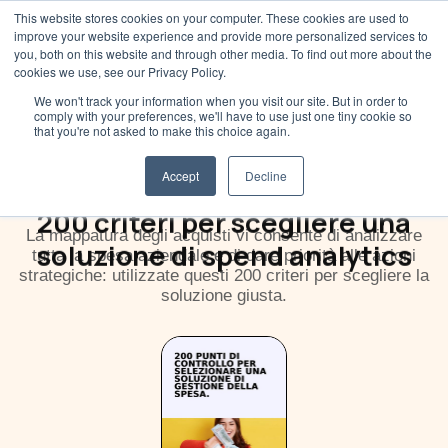
This website stores cookies on your computer. These cookies are used to
improve your website experience and provide more personalized services to
you, both on this website and through other media. To find out more about the
cookies we use, see our Privacy Policy.
We won't track your information when you visit our site. But in order to
comply with your preferences, we'll have to use just one tiny cookie so
that you're not asked to make this choice again.
Accept
Decline
200 criteri per scegliere una
La mappatura degli acquisti vi consente di analizzare
soluzione di spend analytics
tutta la spesa aziendale e di dare priorità alle azioni
strategiche: utilizzate questi 200 criteri per scegliere la
soluzione giusta.