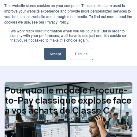
This website stores cookies on your computer. These cookies are used to
improve your website experience and provide more personalized services to
you, both on this website and through other media. To find out more about the
cookies we use, see our Privacy Policy.
We won't track your information when you visit our site. But in order to
comply with your preferences, we'll have to use just one tiny cookie so
Performance achat
that you're not asked to make this choice again.
Accept
Decline
Pourquoi le modèle Procure-
to-Pay classique explose face
à vos achats de Classe C.