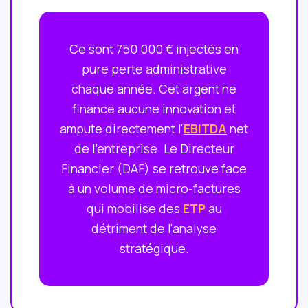
Ce sont 750 000 € injectés en
pure perte administrative
chaque année. Cet argent ne
finance aucune innovation et
ampute directement l'
EBITDA
net
de l'entreprise. Le Directeur
Financier (DAF) se retrouve face
à un volume de micro-factures
qui mobilise des
ETP
au
détriment de l'analyse
stratégique.