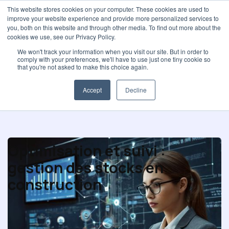
This website stores cookies on your computer. These cookies are used to
improve your website experience and provide more personalized services to
you, both on this website and through other media. To find out more about the
cookies we use, see our Privacy Policy.
We won't track your information when you visit our site. But in order to
comply with your preferences, we'll have to use just one tiny cookie so
Métier d’Acheteur
that you're not asked to make this choice again.
Accept
Decline
Optimisation et suivi :
gestion des stocks en
construction