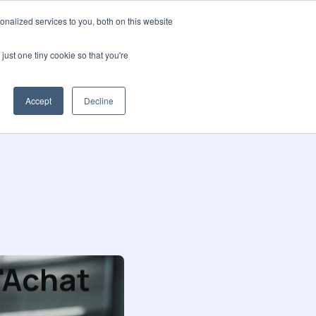
nalized services to you, both on this website
pos
Blog
Language
Contactez-nous
just one tiny cookie so that you're
Accept
Decline
l'Achat