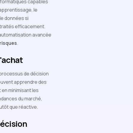
nformatiques capables
'apprentissage, le
 de données si
traités efficacement.
 automatisation avancée
risques
.
d'achat
 processus de décision
peuvent apprendre des
t en minimisant les
tendances du marché,
lutôt que réactive.
décision