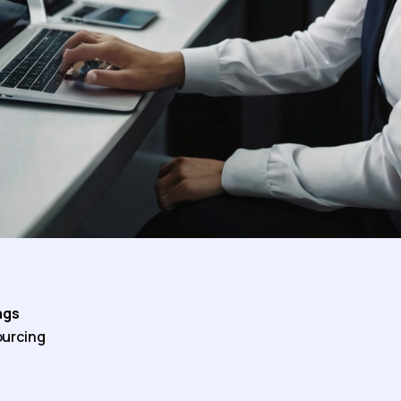
ags
urcing