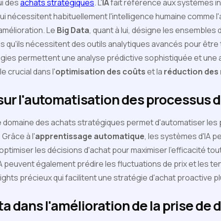
ui des
achats stratégiques
. L'
IA
fait référence aux systèmes i
qui nécessitent habituellement l'intelligence humaine comme l
amélioration. Le
Big Data
, quant à lui, désigne les ensembles
 qu'ils nécessitent des outils analytiques avancés pour être 
gies permettent une analyse prédictive sophistiquée et une
e crucial dans l'
optimisation des coûts
et la
réduction des 
 sur l'automatisation des processus 
e domaine des achats stratégiques permet d'automatiser les
 Grâce à l'
apprentissage automatique
, les systèmes d'IA 
ptimiser les décisions d'achat pour maximiser l'efficacité tou
IA peuvent également prédire les fluctuations de prix et les 
ights précieux qui facilitent une stratégie d'achat proactive p
ta dans l'amélioration de la prise de 