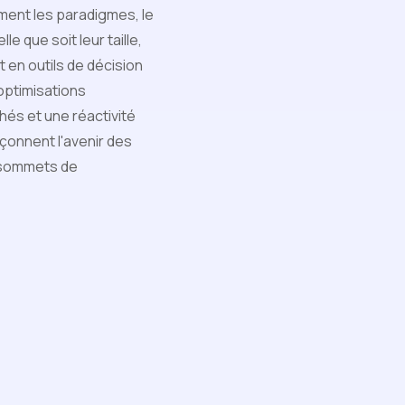
lement les paradigmes, le
e que soit leur taille,
en outils de décision
optimisations
s et une réactivité
açonnent l'avenir des
s sommets de