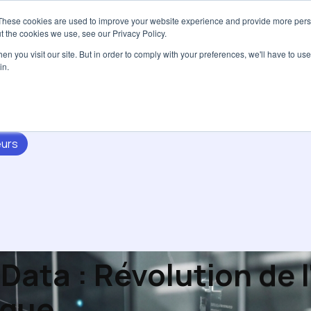
These cookies are used to improve your website experience and provide more perso
Services
Tarifs
Ressources
À pro
t the cookies we use, see our Privacy Policy.
n you visit our site. But in order to comply with your preferences, we'll have to use 
in.
urs
g Data : Révolution de 
ique