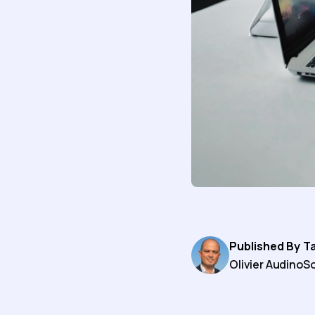
Published By
T
Olivier Audino
So