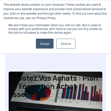
This website stores cookies on your computer. These cookies are used to
improve your website experience and provide more personalized services to
you, both on this website and through other media. To find out more about the
cookies we use, see our Privacy Policy.
We won't track your information when you visit our site. But in order to
comply with your preferences, we'll have to use just one tiny cookie so
that you're not asked to make this choice again.
Analyse des besoins
Accept
Decline
Boostez Vos Achats : Plan
de Formation Achat
Essentiel