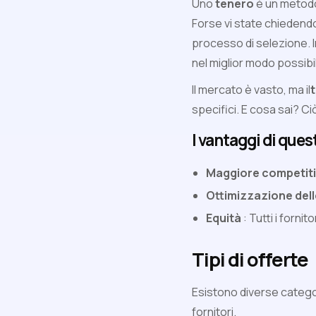
Uno
tenero
è un metodo 
Forse vi state chiedendo 
processo di selezione. 
nel miglior modo possibi
Il mercato è vasto, ma il
specifici. E cosa sai? Ci
I vantaggi di que
Maggiore competiti
Ottimizzazione dell
Equità
: Tutti i forni
Tipi di offerte
Esistono diverse catego
fornitori.