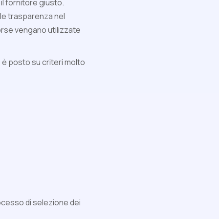
l fornitore giusto.
ale trasparenza nel
orse vengano utilizzate
to è posto su criteri molto
rocesso di selezione dei