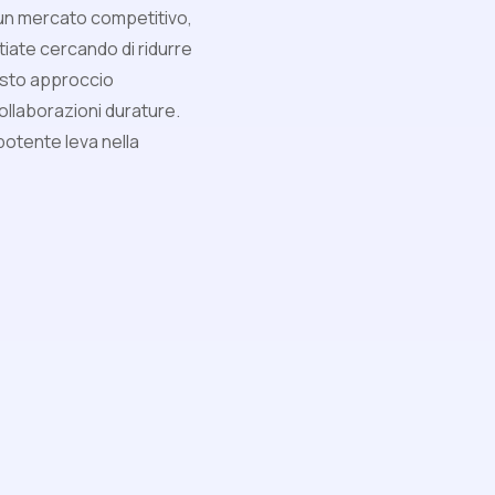
n un mercato competitivo,
iate cercando di ridurre
Questo approccio
llaborazioni durature.
otente leva nella