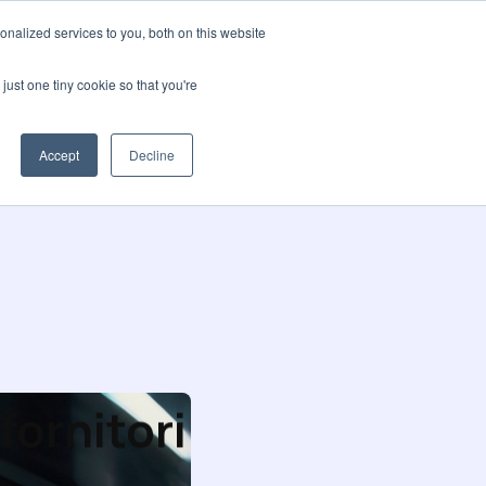
nalized services to you, both on this website
i siamo
Blog
🌍 Lingue
Contattateci
just one tiny cookie so that you're
Accept
Decline
fornitori