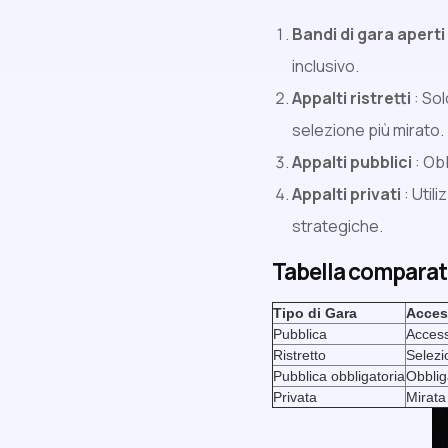
Bandi di gara aperti
inclusivo.
Appalti ristretti
: Sol
selezione più mirato.
Appalti pubblici
: Obb
Appalti privati
: Util
strategiche.
Tabella comparati
Tipo di Gara
Access
Pubblica
Accessi
Ristretto
Selezi
Pubblica obbligatoria
Obblig
Privata
Mirata