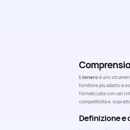
Comprension
IL
tenero
è uno strumento
fornitore più adatto a s
formalizzata con vari crit
competitività e, soprattu
Definizione e o