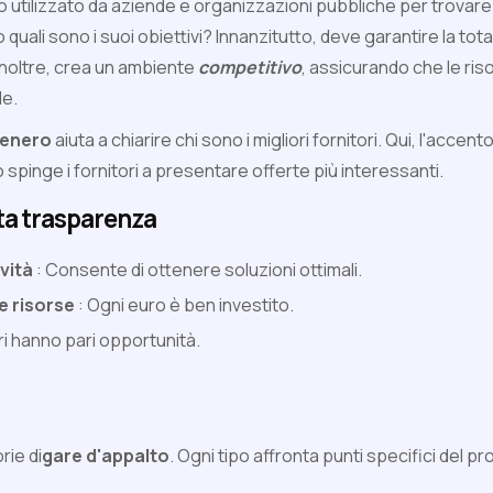
utilizzato da aziende e organizzazioni pubbliche per trovare i
quali sono i suoi obiettivi? Innanzitutto, deve garantire la tot
Inoltre, crea un ambiente
competitivo
, assicurando che le ris
le.
tenero
aiuta a chiarire chi sono i migliori fornitori. Qui, l'accen
ò spinge i fornitori a presentare offerte più interessanti.
sta trasparenza
vità
: Consente di ottenere soluzioni ottimali.
e risorse
: Ogni euro è ben investito.
tori hanno pari opportunità.
rie di
gare d'appalto
. Ogni tipo affronta punti specifici del p