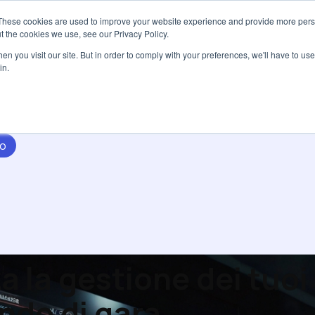
These cookies are used to improve your website experience and provide more perso
Servizi
Tariffe
Risorse
Ch
t the cookies we use, see our Privacy Policy.
n you visit our site. But in order to comply with your preferences, we'll have to use 
in.
to
a la gestione dei tuoi 
ando di gara