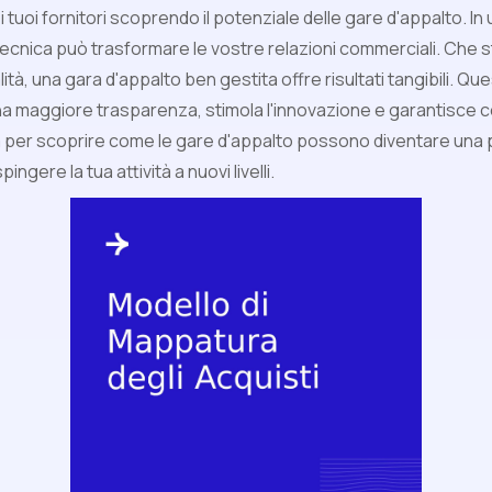
i tuoi fornitori scoprendo il potenziale delle gare d'appalto. I
cnica può trasformare le vostre relazioni commerciali. Che st
ualità, una gara d'appalto ben gestita offre risultati tangibili. 
 maggiore trasparenza, stimola l'innovazione e garantisce co
a per scoprire come le gare d'appalto possono diventare una p
ingere la tua attività a nuovi livelli.