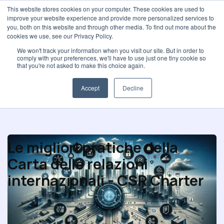
This website stores cookies on your computer. These cookies are used to
improve your website experience and provide more personalized services to
you, both on this website and through other media. To find out more about the
cookies we use, see our Privacy Policy.
We won't track your information when you visit our site. But in order to
comply with your preferences, we'll have to use just one tiny cookie so
Etica degli acquisti
that you're not asked to make this choice again.
Accept
Decline
Le migliori pratiche della
Carta delle relazioni
internazionali - CSR Charter