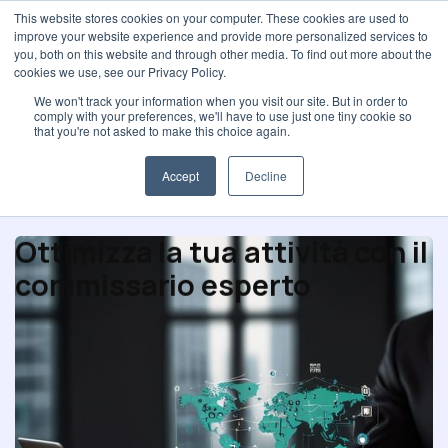
This website stores cookies on your computer. These cookies are used to
improve your website experience and provide more personalized services to
you, both on this website and through other media. To find out more about the
cookies we use, see our Privacy Policy.
We won't track your information when you visit our site. But in order to
comply with your preferences, we'll have to use just one tiny cookie so
Professione d'acquisto
that you're not asked to make this choice again.
Accept
Decline
Ottimizza la tua attività con il
commissario esperto