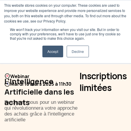
This website stores cookies on your computer. These cookies are used to
improve your website experience and provide more personalized services to
you, both on this website and through other media. To find out more about the
cookies we use, see our Privacy Policy.
We won't track your information when you visit our site. But in order to
comply with your preferences, we'll have to use just one tiny cookie so
that you're not asked to make this choice again.
Accept
Decline
Inscriptions
Webinar
L'Intelligence
Mardi 18 Mars 2025 à 11h30
limitées
Artificielle dans les
achats
Rejoignez-nous pour un webinar
qui révolutionnera votre approche
des achats grâce à l'intelligence
artificielle